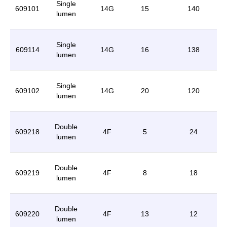
Single
609101
14G
15
140
lumen
Single
609114
14G
16
138
lumen
Single
609102
14G
20
120
lumen
Double
609218
4F
5
24
lumen
Double
609219
4F
8
18
lumen
Double
609220
4F
13
12
lumen