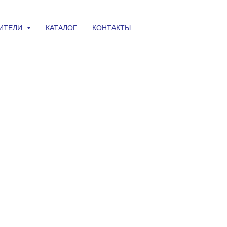
ИТЕЛИ
КАТАЛОГ
КОНТАКТЫ
родукция компании
Dornier MedTech