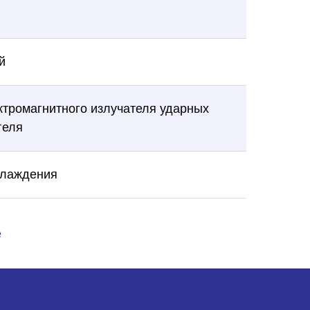
й
ктромагнитного излучателя ударных
геля
хлаждения
е