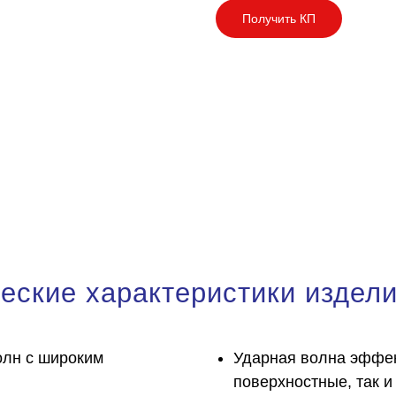
Получить КП
еские характеристики издел
олн с широким
Ударная волна эффек
поверхностные, так и