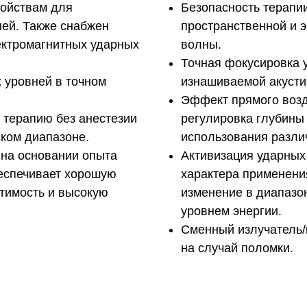
ройствам для
Безопасность терапи
ней. Также снабжен
пространственной и 
ектромагнитных ударных
волны.
Точная фокусировка 
 уровней в точном
изнашиваемой акусти
Эффект прямого возд
 терапию без анестезии
регулировка глубины 
ком диапазоне.
использования разли
 на основании опыта
Активизация ударных
беспечивает хорошую
характера применени
тимость и высокую
изменение в диапазоне
уровнем энергии.
Сменный излучатель/
на случай поломки.